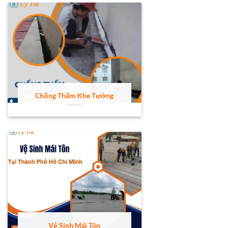
Chống Thấm Khe Tường
Vệ Sinh Mái Tôn