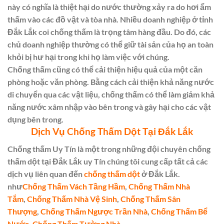
này có nghĩa là thiệt hại do nước thường xảy ra do hơi ẩm
thấm vào các đồ vật và tòa nhà. Nhiều doanh nghiệp ở tỉnh
Đắk Lắk coi chống thấm là trọng tâm hàng đầu. Do đó, các
chủ doanh nghiệp thường có thể giữ tài sản của họ an toàn
khỏi bị hư hại trong khi họ làm việc với chúng.
Chống thấm cũng có thể cải thiện hiệu quả của một căn
phòng hoặc văn phòng. Bằng cách cải thiện khả năng nước
di chuyển qua các vật liệu, chống thấm có thể làm giảm khả
năng nước xâm nhập vào bên trong và gây hại cho các vật
dụng bên trong.
Dịch Vụ Chống Thấm Dột Tại Đắk Lắk
Chống thấm Uy Tín là một trong những đội chuyên chống
thấm dột tại Đắk Lắk uy Tín chúng tôi cung cấp tất cả các
dịch vụ liên quan đến
chống thấm dột
ở Đắk Lắk.
như
Chống Thấm Vách Tầng Hầm
,
Chống Thấm Nhà
Tắm
,
Chống Thấm Nhà Vệ Sinh
,
Chống Thấm Sân
Thượng
,
Chống Thấm Ngược Trần Nhà
,
Chống Thấm Bể
Nước
,
Chống Thấm Tường Nhà