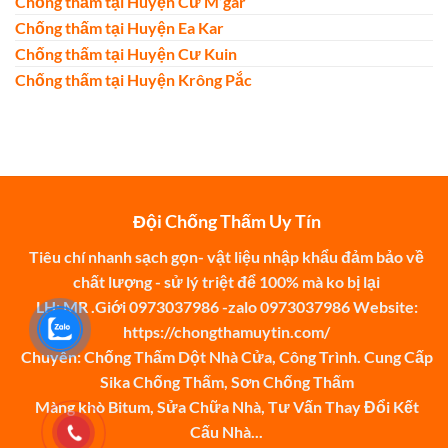
Chống thấm tại Huyện Cư M’gar
Chống thấm tại Huyện Ea Kar
Chống thấm tại Huyện Cư Kuin
Chống thấm tại Huyện Krông Pắc
Đội Chống Thấm Uy Tín
Tiêu chí nhanh sạch gọn- vật liệu nhập khẩu đảm bảo về
chất lượng - sử lý triệt để 100% mà ko bị lại
LH: MR .Giới 0973037986 -zalo 0973037986 Website:
https://chongthamuytin.com/
Chuyên: Chống Thấm Dột Nhà Cửa, Công Trình. Cung Cấp
Sika Chống Thấm, Sơn Chống Thấm
Màng khò Bitum, Sửa Chữa Nhà, Tư Vấn Thay Đổi Kết
Cấu Nhà...