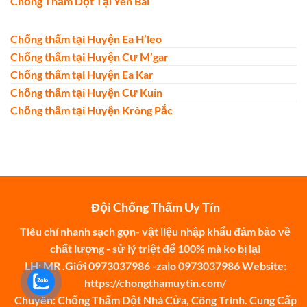
Chống Thấm Dột Tại Yên Bái
Chống thấm tại Huyện Ea H’leo
Chống thấm tại Huyện Cư M’gar
Chống thấm tại Huyện Ea Kar
Chống thấm tại Huyện Cư Kuin
Chống thấm tại Huyện Krông Pắc
Đội Chống Thấm Uy Tín
Tiêu chí nhanh sạch gọn- vật liệu nhập khẩu đảm bảo về
chất lượng - sử lý triệt để 100% mà ko bị lại
LH: MR .Giới 0973037986 -zalo 0973037986 Website:
https://chongthamuytin.com/
Chuyên: Chống Thấm Dột Nhà Cửa, Công Trình. Cung Cấp