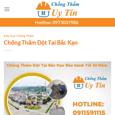
Chuyển
đến
nội
Hotline:
0973037986
dung
Khu Vực Chống Thấm
Chống Thấm Dột Tại Bắc Kạn