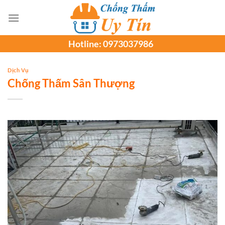
Chuyển
đến
nội
Hotline:
0973037986
dung
Dịch Vụ
Chống Thấm Sân Thượng