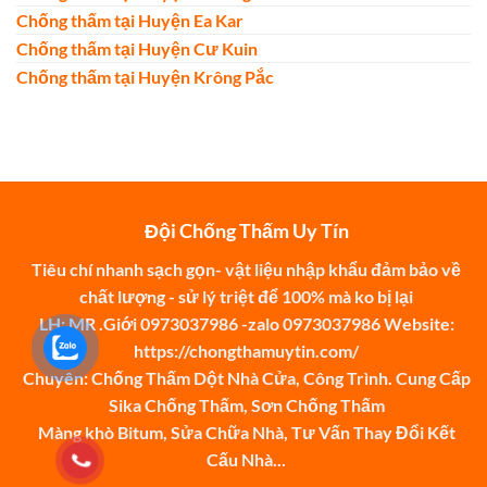
Chống thấm tại Huyện Ea Kar
Chống thấm tại Huyện Cư Kuin
Chống thấm tại Huyện Krông Pắc
Đội Chống Thấm Uy Tín
Tiêu chí nhanh sạch gọn- vật liệu nhập khẩu đảm bảo về
chất lượng - sử lý triệt để 100% mà ko bị lại
LH: MR .Giới 0973037986 -zalo 0973037986 Website:
https://chongthamuytin.com/
Chuyên: Chống Thấm Dột Nhà Cửa, Công Trình. Cung Cấp
Sika Chống Thấm, Sơn Chống Thấm
Màng khò Bitum, Sửa Chữa Nhà, Tư Vấn Thay Đổi Kết
Cấu Nhà...