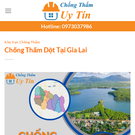
Chuyển
đến
nội
Hotline:
0973037986
dung
Khu Vực Chống Thấm
Chống Thấm Dột Tại Gia Lai