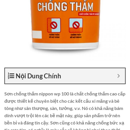
Nội Dung Chính
Sơn chống thấm nippon wp 100 là chất chống thấm cao cấp
được thiết kế chuyên biệt cho các kết cấu xi măng và bê
tông như sân thượng, sàn, tường, v.v. Nó có khả năng bám
dính vượt trội lên các bề mặt này, giúp sản phẩm trở nên
bền bỉ và đáng tin cậy. Sơn cũng có khả năng chống bức xạ
tia cực tím, có nghĩa là màu sắc sẽ không bị phai theo thời