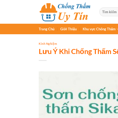
Chuyển
đến
nội
dung
Trang Chủ
Giới Thiệu
Khu vực Chống Thấm
Kinh Nghiệm
Lưu Ý Khi Chống Thấm Sê