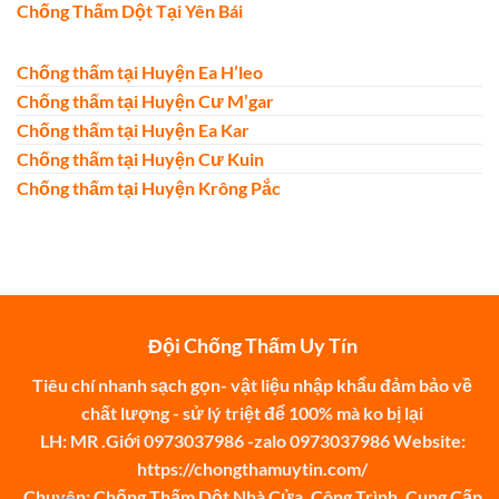
Chống Thấm Dột Tại Yên Bái
Chống thấm tại Huyện Ea H’leo
Chống thấm tại Huyện Cư M’gar
Chống thấm tại Huyện Ea Kar
Chống thấm tại Huyện Cư Kuin
Chống thấm tại Huyện Krông Pắc
Đội Chống Thấm Uy Tín
Tiêu chí nhanh sạch gọn- vật liệu nhập khẩu đảm bảo về
chất lượng - sử lý triệt để 100% mà ko bị lại
LH: MR .Giới 0973037986 -zalo 0973037986 Website:
https://chongthamuytin.com/
Chuyên: Chống Thấm Dột Nhà Cửa, Công Trình. Cung Cấp