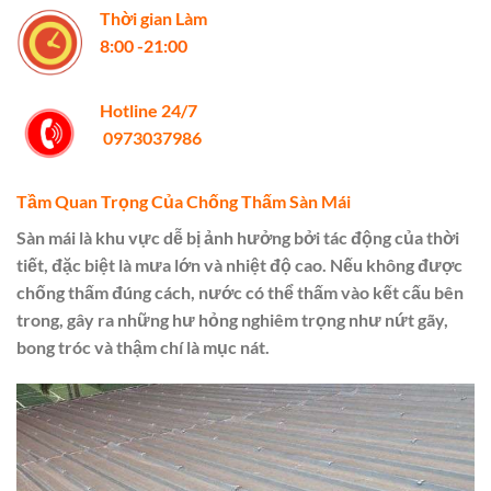
Thời gian Làm
8:00 -21:00
Hotline 24/7
0973037986
Tầm Quan Trọng Của Chống Thấm Sàn Mái
Sàn mái là khu vực dễ bị ảnh hưởng bởi tác động của thời
tiết, đặc biệt là mưa lớn và nhiệt độ cao. Nếu không được
chống thấm đúng cách, nước có thể thấm vào kết cấu bên
trong, gây ra những hư hỏng nghiêm trọng như nứt gãy,
bong tróc và thậm chí là mục nát.