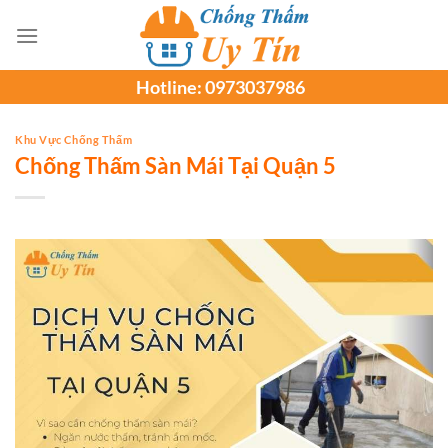
Chuyển
đến
nội
Hotline:
0973037986
dung
Khu Vực Chống Thấm
Chống Thấm Sàn Mái Tại Quận 5