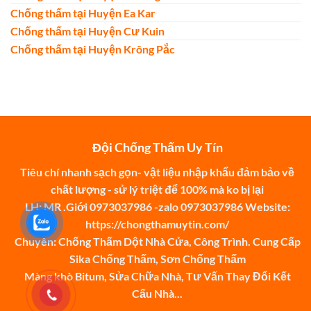
Chống thấm tại Huyện Ea Kar
Chống thấm tại Huyện Cư Kuin
Chống thấm tại Huyện Krông Pắc
Đội Chống Thấm Uy Tín
Tiêu chí nhanh sạch gọn- vật liệu nhập khẩu đảm bảo về
chất lượng - sử lý triệt để 100% mà ko bị lại
LH: MR .Giới 0973037986 -zalo 0973037986 Website:
https://chongthamuytin.com/
Chuyên: Chống Thấm Dột Nhà Cửa, Công Trình. Cung Cấp
Sika Chống Thấm, Sơn Chống Thấm
Màng khò Bitum, Sửa Chữa Nhà, Tư Vấn Thay Đổi Kết
Cấu Nhà...