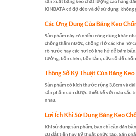
sản xuất băng keo chất lượng cao hàng đầu
KINBATA có độ dẻo và dễ sử dụng, không g
Các Ứng Dụng Của Băng Keo Ch
Sản phẩm này có nhiều công dụng khác nha
chống thấm nước, chống rỉ ở các khe hở có
rò nước hay các nơi có khe hở dễ bám bẩn
tường, bồn chén, bồn tắm, cửa sổ để chống
Thông Số Kỹ Thuật Của Băng Ke
Sản phẩm có kích thước rộng 3,8cm và dài 
sản phẩm còn được thiết kế với màu sắc tr
nhau.
Lợi Ích Khi Sử Dụng Băng Keo C
Khi sử dụng sản phẩm, bạn chỉ cần dán băn
cụ đắt tiền hay kỹ thuật phức tạp. Sản ph