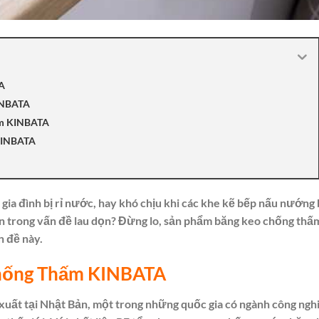
TA
INBATA
ấm KINBATA
 KINBATA
ia đình bị rỉ nước, hay khó chịu khi các khe kẽ bếp nấu nướng 
n trong vấn đề lau dọn? Đừng lo, sản phẩm băng keo chống thấ
n đề này.
Chống Thấm KINBATA
uất tại Nhật Bản, một trong những quốc gia có ngành công ngh