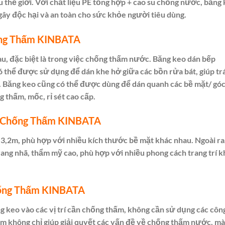
 thế giới. Với chất liệu PE tổng hợp + cao su chống nước, băng
ây độc hại và an toàn cho sức khỏe người tiêu dùng.
ống Thấm KINBATA
u, đặc biệt là trong việc chống thấm nước. Băng keo dán bếp
 thể được sử dụng để dán khe hở giữa các bồn rửa bát, giúp tr
. Băng keo cũng có thể được dùng để dán quanh các bề mặt/ gó
 thấm, mốc, rỉ sét cao cấp.
o Chống Thấm KINBATA
3,2m, phù hợp với nhiều kích thước bề mặt khác nhau. Ngoài ra
ang nhã, thẩm mỹ cao, phù hợp với nhiều phong cách trang trí k
hống Thấm KINBATA
g keo vào các vị trí cần chống thấm, không cần sử dụng các côn
ẩm không chỉ giúp giải quyết các vấn đề về chống thấm nước, mà