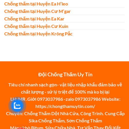
Chống thấm tại Huyện Ea H’leo
Chống thấm tại Huyện Cư M’gar
Chống thấm tại Huyện Ea Kar
Chống thấm tại Huyện Cư Kuin
Chống thấm tại Huyện Krông Pắc
Đội Chống Thấm Uy Tín
Tiêu chí nhanh sạch gọn- vật liệu nhập khẩu đảm bảo về
chất lượng - sử lý triệt để 100% mà ko bị lại
LH: MR .Giới 0973037986 -zalo 0973037986 Website:
https://chongthamuytin.com/
Chuyên: Chống Thấm Dột Nhà Cửa, Công Trình. Cung Cấp
Sika Chống Thấm, Sơn Chống Thấm
Màng khò Bitum, Sửa Chữa Nhà, Tư Vấn Thay Đổi Kết