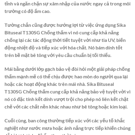
tĩnh và ngăn chặn sự xâm nhập của nước ngay cả trong môi
trường có độ ẩm cao.
Tường chắn cũng được hưởng lợi từ việc ứng dụng Sika
Bituseal T130SG Chống thấm vì nó cung cấp khả năng
chống lại các tác động thời tiết tuyệt vời như tia UV, biến
động nhiệt độ và tiếp xúc với hóa chất. Nó bám dính tốt
trên bề mặt bê tông với yêu cầu chuẩn bị tối thiểu.
Mái bằng dưới lớp gạch bảo vệ đòi hỏi một giải pháp chống
thấm mạnh mẽ có thể chịu được hao mòn do người qua lại
hoặc các hoạt động khác trên mái nhà. Sika Bituseal
T130SG Chống thấm cung cấp khả năng bảo vệ tuyệt vời vì
nó có đặc tính kết dính vượt trội cho phép nó liên kết chặt
chẽ với các chất nền khác nhau như bê tông hoặc kim loại.
Cuối cùng, ban công thường tiếp xúc với các yếu tố khắc
nghiệt như nước mưa hoặc ánh nắng trực tiếp khiến chúng