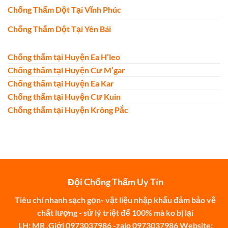
Chống Thấm Dột Tại Vĩnh Phúc
Chống Thấm Dột Tại Yên Bái
Chống thấm tại Huyện Ea H’leo
Chống thấm tại Huyện Cư M’gar
Chống thấm tại Huyện Ea Kar
Chống thấm tại Huyện Cư Kuin
Chống thấm tại Huyện Krông Pắc
Đội Chống Thấm Uy Tín
Tiêu chí nhanh sạch gọn- vật liệu nhập khẩu đảm bảo về
chất lượng - sử lý triệt để 100% mà ko bị lại
LH: MR .Giới 0973037986 -zalo 0973037986 Website: