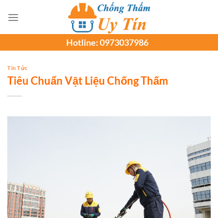
Chuyển
đến
nội
Hotline:
0973037986
dung
Tin Tức
Tiêu Chuẩn Vật Liệu Chống Thấm