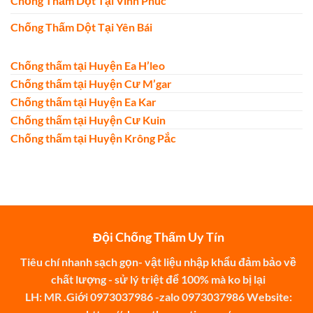
Chống Thấm Dột Tại Vĩnh Phúc
Chống Thấm Dột Tại Yên Bái
Chống thấm tại Huyện Ea H’leo
Chống thấm tại Huyện Cư M’gar
Chống thấm tại Huyện Ea Kar
Chống thấm tại Huyện Cư Kuin
Chống thấm tại Huyện Krông Pắc
Đội Chống Thấm Uy Tín
Tiêu chí nhanh sạch gọn- vật liệu nhập khẩu đảm bảo về
chất lượng - sử lý triệt để 100% mà ko bị lại
LH: MR .Giới 0973037986 -zalo 0973037986 Website: