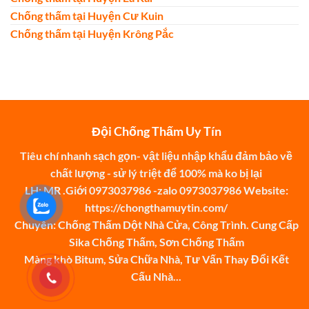
Chống thấm tại Huyện Cư Kuin
Chống thấm tại Huyện Krông Pắc
Đội Chống Thấm Uy Tín
Tiêu chí nhanh sạch gọn- vật liệu nhập khẩu đảm bảo về
chất lượng - sử lý triệt để 100% mà ko bị lại
LH: MR .Giới 0973037986 -zalo 0973037986 Website:
https://chongthamuytin.com/
Chuyên: Chống Thấm Dột Nhà Cửa, Công Trình. Cung Cấp
Sika Chống Thấm, Sơn Chống Thấm
Màng khò Bitum, Sửa Chữa Nhà, Tư Vấn Thay Đổi Kết
Cấu Nhà...