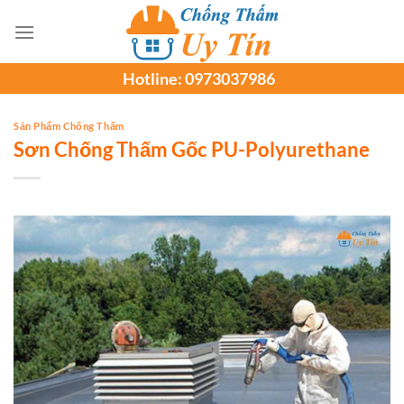
Chuyển
đến
nội
Hotline:
0973037986
dung
Sản Phẩm Chống Thấm
Sơn Chống Thấm Gốc PU-Polyurethane