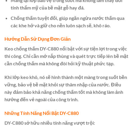
Mang lại lớp bảo vệ trong suốt mà không làm thay đổi
tính thẩm mỹ của bề mặt gỗ hay đá.
Chống thấm tuyệt đối, giúp ngăn ngừa nước thấm qua
các khe hở và giữ cho nền luôn sạch sẽ, khô ráo.
Hướng Dẫn Sử Dụng Đơn Giản
Keo chống thấm DY-C880 nổi bật với sự tiện lợi trong việc
thi công. Chỉ cần mở nắp thùng và quét trực tiếp lên bề mặt
cần chống thấm mà không đòi hỏi kỹ thuật phức tạp.
Khi lớp keo khô, nó sẽ hình thành một màng trong suốt bền
vững, bảo vệ bề mặt khỏi sự thâm nhập của nước. Điều
này đảm bảo khả năng chống thấm tốt mà không làm ảnh
hưởng đến vẻ ngoài của công trình.
Những Tính Năng Nổi Bật DY-C880
DY-C880 sở hữu nhiều tính năng vượt trội: