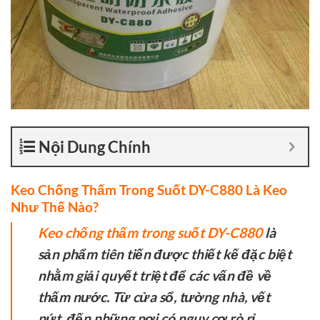
Nội Dung Chính
Keo Chống Thấm Trong Suốt DY-C880 Là Keo
Như Thế Nào?
Keo chống thấm trong suốt DY-C880
là
sản phẩm tiên tiến được thiết kế đặc biệt
nhằm giải quyết triệt để các vấn đề về
thấm nước. Từ cửa sổ, tường nhà, vết
nứt, đến những nơi có nguy cơ rò rỉ