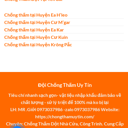
Chống thấm tại Huyện Ea H’leo
Chống thấm tại Huyện Cư M’gar
Chống thấm tại Huyện Ea Kar
Chống thấm tại Huyện Cư Kuin
Chống thấm tại Huyện Krông Pắc
Đội Chống Thấm Uy Tín
Tiêu chí nhanh sạch gọn- vật liệu nhập khẩu đảm bảo về
chất lượng - sử lý triệt để 100% mà ko bị lại
LH: MR .Giới 0973037986 -zalo 0973037986 Website:
https://chongthamuytin.com/
Chuyên: Chống Thấm Dột Nhà Cửa, Công Trình. Cung Cấp