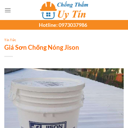
Chuyển
đến
nội
Hotline:
0973037986
dung
Tin Tức
Giá Sơn Chống Nóng Jison