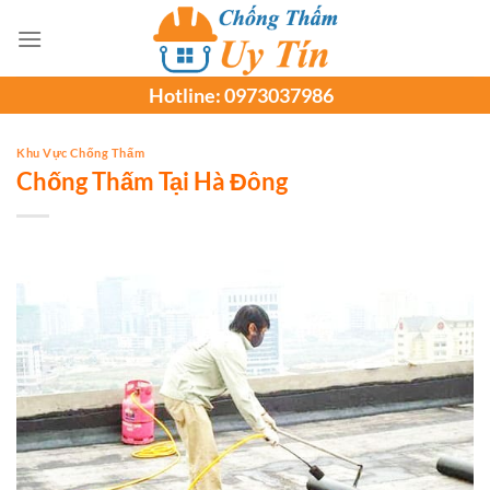
Chuyển
đến
nội
Hotline:
0973037986
dung
Khu Vực Chống Thấm
Chống Thấm Tại Hà Đông