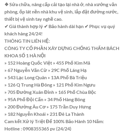
❖ Sửa chữa, nâng cấp cải tạo lại nhà ở, nhà xưởng văn
phòng, ốp lát nền nhà khu vệ sinh, lắp đặt đường nước,
thiết bị vệ sinh tay nghề cao.
✔ Giá thành hợp lý ✔ Bảo hành dài hạn ✔ Phục vụ quý
khách hàng 24/24!
THÔNG TIN LIÊN HỆ:
CÔNG TY CỔ PHẦN XÂY DỰNG CHỐNG THẤM BÁCH
KHOA SỐ 1 HÀ NỘI
» 152 Hoàng Quốc Việt » 455 Phố Kim Mã
» 67 Nguyễn Văn Cừ » 29C Phố Láng Hạ
» 543 Lạc Long Quân » 13A Phố Bà Triệu
» 126 Q Trung Hà Đông » 121 Phố Kim Ngưu
» 705 Đường Xuân Đỉnh » 165 Phố Chùa Bộc
» 95A Phố Đội Cấn » 34 Phố Hàng Bông
» 200 Đường Âu Cơ » 175 Trần Duy Hưng
» 182 Nguyễn Khoái » 231 Đê La Thành
Cam kết Xử lý Triệt Để 100% Bảo Hành 10 Năm:
Hotline : 0908355365 pv (24/24)