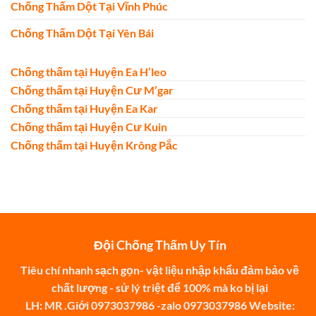
Chống Thấm Dột Tại Vĩnh Phúc
Chống Thấm Dột Tại Yên Bái
Chống thấm tại Huyện Ea H’leo
Chống thấm tại Huyện Cư M’gar
Chống thấm tại Huyện Ea Kar
Chống thấm tại Huyện Cư Kuin
Chống thấm tại Huyện Krông Pắc
Đội Chống Thấm Uy Tín
Tiêu chí nhanh sạch gọn- vật liệu nhập khẩu đảm bảo về
chất lượng - sử lý triệt để 100% mà ko bị lại
LH: MR .Giới 0973037986 -zalo 0973037986 Website: