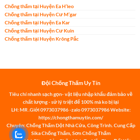
Chống thấm tại Huyện Ea H’leo
Chống thấm tại Huyện Cư M’gar
Chống thấm tại Huyện Ea Kar
Chống thấm tại Huyện Cư Kuin
Chống thấm tại Huyện Krông Pắc
Đội Chống Thấm Uy Tín
Tiêu chí nhanh sạch gọn- vật liệu nhập khẩu đảm bảo về
chất lượng - sử lý triệt để 100% mà ko bị lại
LH: MR .Giới 0973037986 -zalo 0973037986 Website:
https://chongthamuytin.com/
Chuyên: Chống Thấm Dột Nhà Cửa, Công Trình. Cung Cấp
Sika Chống Thấm, Sơn Chống Thấm