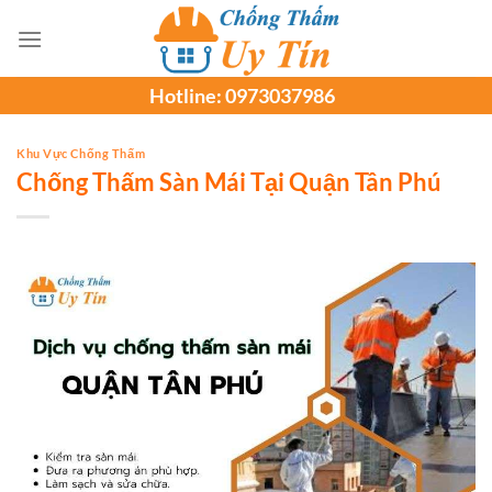
Chuyển
đến
nội
Hotline:
0973037986
dung
Khu Vực Chống Thấm
Chống Thấm Sàn Mái Tại Quận Tân Phú