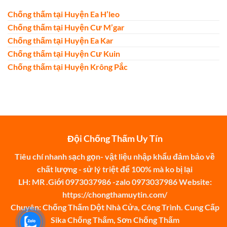
Chống thấm tại Huyện Ea H’leo
Chống thấm tại Huyện Cư M’gar
Chống thấm tại Huyện Ea Kar
Chống thấm tại Huyện Cư Kuin
Chống thấm tại Huyện Krông Pắc
Đội Chống Thấm Uy Tín
Tiêu chí nhanh sạch gọn- vật liệu nhập khẩu đảm bảo về
chất lượng - sử lý triệt để 100% mà ko bị lại
LH: MR .Giới 0973037986 -zalo 0973037986 Website:
https://chongthamuytin.com/
Chuyên: Chống Thấm Dột Nhà Cửa, Công Trình. Cung Cấp
Sika Chống Thấm, Sơn Chống Thấm