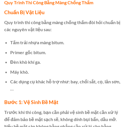
Quy Trình Thi Công Bằng Màng Chống Thấm
Chuẩn Bị Vật Liệu
Quy trình thi công bằng màng chống thấm đòi hỏi chuẩn bị
các nguyên vật liệu sau:
Tấm trải nhựa màng bitum.
Primer gốc bitum.
Đèn khò khí ga.
Máy khò.
Các dụng cụ khác hỗ trợ như: bay, chổi sắt, cọ, lăn sơn,
…
Bước 1: Vệ Sinh Bề Mặt
Trước khi thi công, bạn cần phải vệ sinh bề mặt cần xử lý
để đảm bảo bề mặt sạch sẽ, không dính bụi bẩn, dầu mỡ.
Nếu bề mặt sàn không bằng phẳng cần xử lý cho bằng