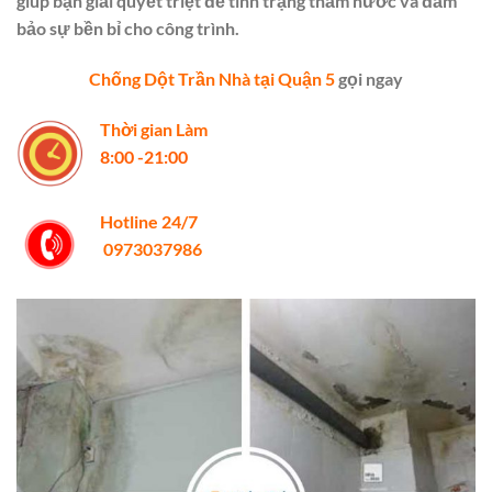
giúp bạn giải quyết triệt để tình trạng thấm nước và đảm
bảo sự bền bỉ cho công trình.
Chống Dột Trần Nhà tại Quận 5
gọi ngay
Thời gian Làm
8:00 -21:00
Hotline 24/7
0973037986