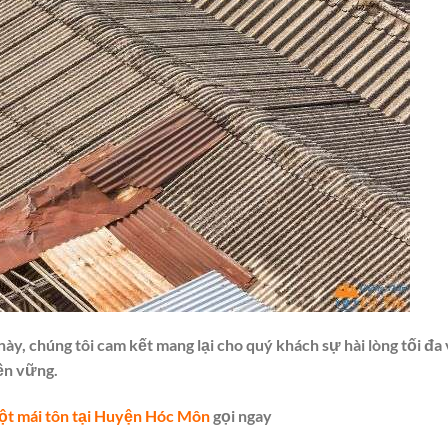
ày, chúng tôi cam kết mang lại cho quý khách sự hài lòng tối đa 
ền vững.
t mái tôn tại Huyện Hóc Môn
gọi ngay