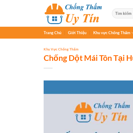
Chuyển
đến
nội
dung
Trang Chủ
Giới Thiệu
Khu vực Chống Thấm
Khu Vực Chống Thấm
Chống Dột Mái Tôn Tại 