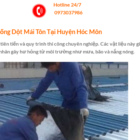
Hotline 24/7
0973037986
Chống Dột Mái Tôn Tại Huyện Hóc Môn
iên tiến và quy trình thi công chuyên nghiệp. Các vật liệu này g
c nhân gây hư hỏng từ môi trường như mưa, bão và nắng nóng.